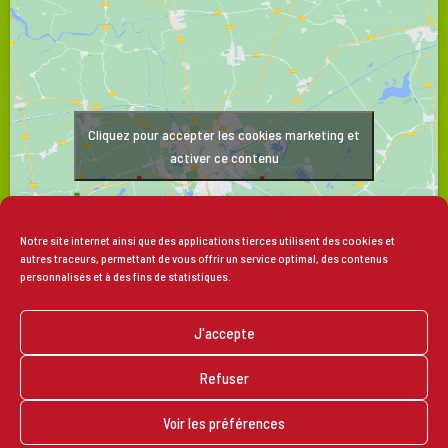
Cliquez pour accepter les cookies marketing et
activer ce contenu
Notre site internet ainsi que des applications tierces utilisent des cookies et
autres traceurs, permettant de vous offrir un service optimal, des contenus
personnalisés et à des fins de statistiques.
J'accepte
NOUS CONTACTER
PLAN DU SITE
INFORMATIONS LÉGALES
DONNÉES PERSONNELLES
COOKIES
RÉALISÉ PAR MONCLOCHER.COM
AGENCE WEB A3 WEB
POLITIQUE DE COOKIES
Refuser
Voir les préférences