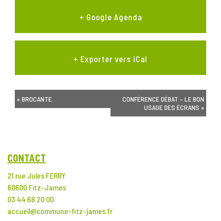
+ Google Agenda
+ Exporter vers iCal
NAVIGATION
«
BROCANTE
CONFÉRENCE DÉBAT – LE BON
ÉVÈNEMENT
USAGE DES ÉCRANS
»
CONTACT
21 rue Jules FERRY
60600 Fitz-James
03 44 68 20 00
accueil@commune-fitz-james.fr